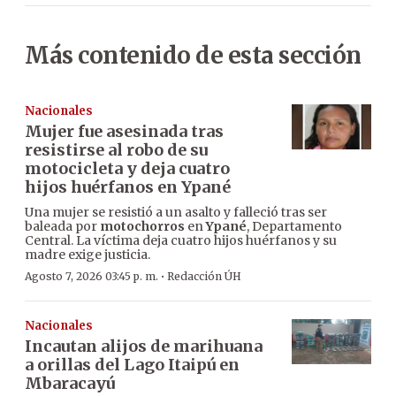
Más contenido de esta sección
Nacionales
Mujer fue asesinada tras
resistirse al robo de su
motocicleta y deja cuatro
hijos huérfanos en Ypané
Una mujer se resistió a un asalto y falleció tras ser
baleada por
motochorros
en
Ypané
, Departamento
Central. La víctima deja cuatro hijos huérfanos y su
madre exige justicia.
·
Agosto 7, 2026 03:45 p. m.
Redacción ÚH
Nacionales
Incautan alijos de marihuana
a orillas del Lago Itaipú en
Mbaracayú