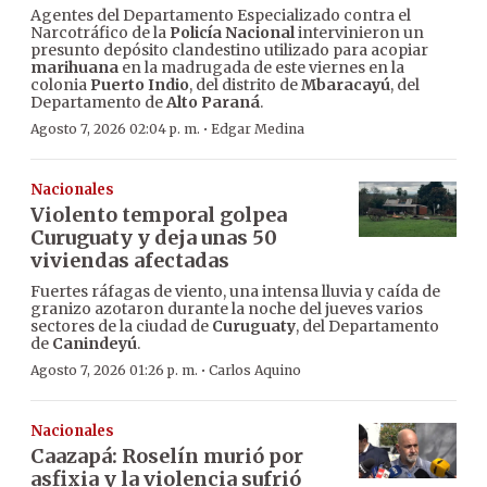
Agentes del Departamento Especializado contra el
Narcotráfico de la
Policía Nacional
intervinieron un
presunto depósito clandestino utilizado para acopiar
marihuana
en la madrugada de este viernes en la
colonia
Puerto Indio
, del distrito de
Mbaracayú
, del
Departamento de
Alto Paraná
.
·
Agosto 7, 2026 02:04 p. m.
Edgar Medina
Nacionales
Violento temporal golpea
Curuguaty y deja unas 50
viviendas afectadas
Fuertes ráfagas de viento, una intensa lluvia y caída de
granizo azotaron durante la noche del jueves varios
sectores de la ciudad de
Curuguaty
, del Departamento
de
Canindeyú
.
·
Agosto 7, 2026 01:26 p. m.
Carlos Aquino
Nacionales
Caazapá: Roselín murió por
asfixia y la violencia sufrió