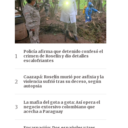
Policía afirma que detenido confesó el
crimen de Roselín y dio detalles
escalofriantes
Caazapá: Roselín murió por asfixia y la
violencia sufrió tras su deceso, según
autopsia
La mafia del gota a gota: Así opera el
negocio extorsivo colombiano que
acecha a Paraguay
Encarnación: Dos españoles y tres