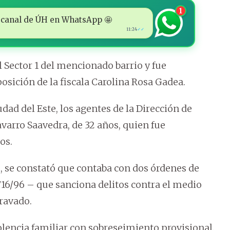
1
 al canal de ÚH en WhatsApp 🤩
11:24
✓✓
l Sector 1 del mencionado barrio y fue
posición de la fiscala Carolina Rosa Gadea.
dad del Este, los agentes de la Dirección de
avarro Saavedra, de 32 años, quien fue
os.
, se constató que contaba con dos órdenes de
716/96 – que sanciona delitos contra el medio
gravado.
lencia familiar con sobreseimiento provisional.