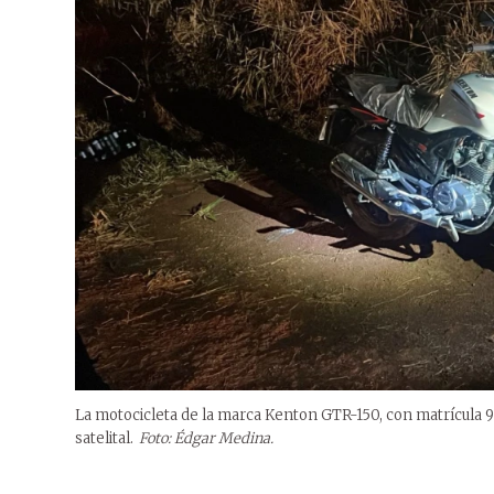
La motocicleta de la marca Kenton GTR-150, con matrícula 9
satelital.
Foto: Édgar Medina.