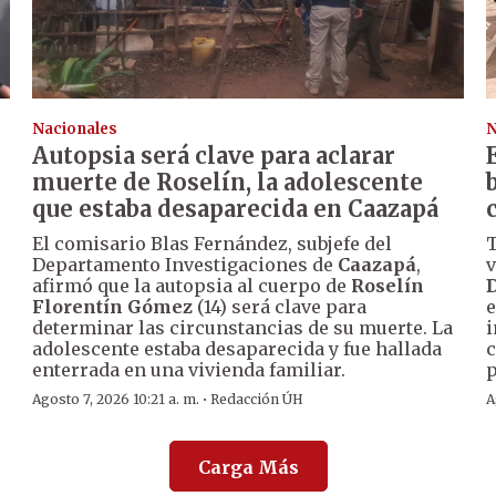
Nacionales
N
Autopsia será clave para aclarar
muerte de Roselín, la adolescente
que estaba desaparecida en Caazapá
El comisario Blas Fernández, subjefe del
T
Departamento Investigaciones de
Caazapá
,
v
afirmó que la autopsia al cuerpo de
Roselín
D
Florentín Gómez
(14) será clave para
e
determinar las circunstancias de su muerte. La
i
adolescente estaba desaparecida y fue hallada
c
enterrada en una vivienda familiar.
p
·
Agosto 7, 2026 10:21 a. m.
Redacción ÚH
A
Carga Más