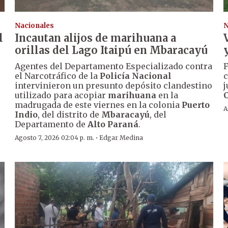
Nacionales
N
l
Incautan alijos de marihuana a
orillas del Lago Itaipú en Mbaracayú
Agentes del Departamento Especializado contra
F
el Narcotráfico de la
Policía Nacional
c
intervinieron un presunto depósito clandestino
j
utilizado para acopiar
marihuana
en la
madrugada de este viernes en la colonia
Puerto
A
Indio
, del distrito de
Mbaracayú
, del
Departamento de
Alto Paraná
.
·
Agosto 7, 2026 02:04 p. m.
Edgar Medina