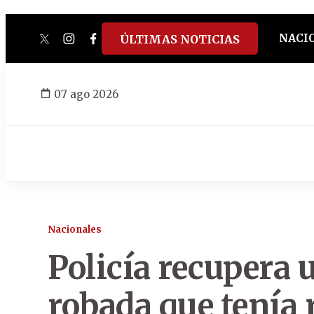
NACI
ÚLTIMAS NOTICIAS
twitter
instagram
facebook
tiktok
youtube
spotify
07 ago 2026
Nacionales
Policía recupera 
robada que tenía r