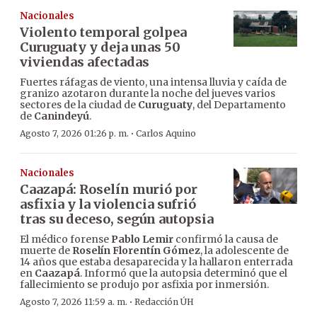
Nacionales
Violento temporal golpea
Curuguaty y deja unas 50
viviendas afectadas
Fuertes ráfagas de viento, una intensa lluvia y caída de
granizo azotaron durante la noche del jueves varios
sectores de la ciudad de
Curuguaty
, del Departamento
de
Canindeyú
.
·
Agosto 7, 2026 01:26 p. m.
Carlos Aquino
Nacionales
Caazapá: Roselín murió por
asfixia y la violencia sufrió
tras su deceso, según autopsia
El médico forense
Pablo Lemir
confirmó la causa de
muerte de
Roselín Florentín Gómez
, la adolescente de
14 años que estaba desaparecida y la hallaron enterrada
en
Caazapá
. Informó que la autopsia determinó que el
fallecimiento se produjo por asfixia por inmersión.
·
Agosto 7, 2026 11:59 a. m.
Redacción ÚH