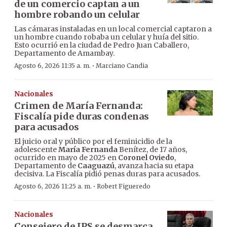
de un comercio captan a un
hombre robando un celular
Las cámaras instaladas en un local comercial captaron a
un hombre cuando robaba un celular y huía del sitio.
Esto ocurrió en la ciudad de Pedro Juan Caballero,
Departamento de Amambay.
·
Agosto 6, 2026 11:35 a. m.
Marciano Candia
Nacionales
Crimen de María Fernanda:
Fiscalía pide duras condenas
para acusados
El juicio oral y público por el feminicidio de la
adolescente
María Fernanda
Benítez, de 17 años,
ocurrido en mayo de 2025 en
Coronel Oviedo
,
Departamento de
Caaguazú
, avanza hacia su etapa
decisiva. La Fiscalía pidió penas duras para acusados.
·
Agosto 6, 2026 11:25 a. m.
Robert Figueredo
Nacionales
Consejero de IPS se desmarca