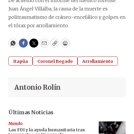
De acuerdo con el informe del médico forense
Juan Ángel Villalba, la causa de la muerte es
politraumatismo de cráneo-encefálico y golpes en
el tórax por arrollamiento.
WhatsApp
Facebook
Twitter
Email
Copy
Print
Itapúa
Coronel Bogado
Arrollamiento
Antonio Rolín
Últimas Noticias
Mundo
Las FDI y la ayuda humanitaria tras