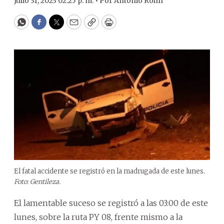
Julio 31, 2023 02:25 p. m. •
Por
Antonio Rolín
WhatsApp
Facebook
Twitter
Email
Copy
Print
El fatal accidente se registró en la madrugada de este lunes.
Foto: Gentileza.
El lamentable suceso se registró a las 03:00 de este
lunes, sobre la ruta PY 08, frente mismo a la