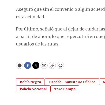
Aseguró que sin el convenio o algún acuer
esta actividad.
Por último, señaló que al dejar de cuidar 
a partir de ahora, lo que repercutirá en qu
usuarios de las rutas.
WhatsApp
Facebook
Twitter
Email
Copy
Print
Bahía Negra
Fiscalía - Ministerio Público
M
Policía Nacional
Toro Pampa