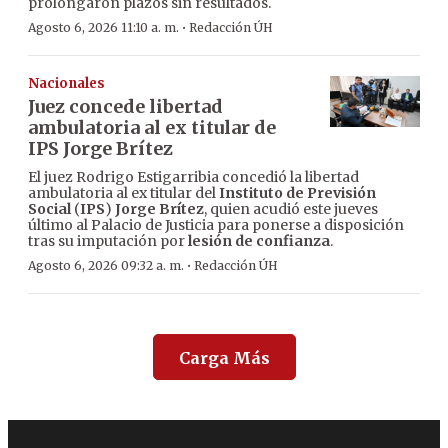
prolongaron plazos sin resultados.
·
Agosto 6, 2026 11:10 a. m.
Redacción ÚH
Nacionales
Juez concede libertad
ambulatoria al ex titular de
IPS Jorge Brítez
El juez Rodrigo Estigarribia concedió la libertad
ambulatoria al ex titular del
Instituto de Previsión
Social
(
IPS
)
Jorge Brítez
, quien acudió este jueves
último al Palacio de Justicia para ponerse a disposición
tras su imputación por
lesión de confianza
.
·
Agosto 6, 2026 09:32 a. m.
Redacción ÚH
Carga Más