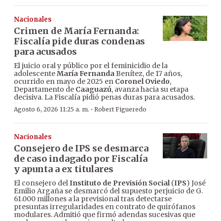
Nacionales
Crimen de María Fernanda:
Fiscalía pide duras condenas
para acusados
El juicio oral y público por el feminicidio de la
adolescente
María Fernanda
Benítez, de 17 años,
ocurrido en mayo de 2025 en
Coronel Oviedo
,
Departamento de
Caaguazú
, avanza hacia su etapa
decisiva. La Fiscalía pidió penas duras para acusados.
·
Agosto 6, 2026 11:25 a. m.
Robert Figueredo
Nacionales
Consejero de IPS se desmarca
de caso indagado por Fiscalía
y apunta a ex titulares
El consejero del
Instituto de Previsión Social
(
IPS
) José
Emilio Argaña se desmarcó del supuesto perjuicio de G.
61.000 millones a la previsional tras detectarse
presuntas irregularidades en contrato de quirófanos
modulares. Admitió que firmó adendas sucesivas que