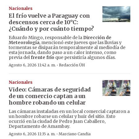
Nacionales
El frío vuelve a Paraguay con
descensos cerca de 10°C:
¿Cuándo y por cuánto tiempo?
Eduardo Mingo, responsable de la
Dirección de
Meteorología
, mencionó este jueves que las lluvias y
tormentas se disiparán temporalmente al mediodía de
esta jornada, dando paso a un calor intenso, como
previa del
frente frío
que persistiría algunos días.
·
Agosto 6, 2026 11:42 a. m.
Redacción ÚH
Nacionales
Video: Cámaras de seguridad
de un comercio captan a un
hombre robando un celular
Las cámaras instaladas en un local comercial captaron a
un hombre robarse un celular y huir del sitio. Esto
ocurrió en la ciudad de Pedro Juan Caballero,
Departamento de Amambay.
·
Agosto 6, 2026 11:35 a. m.
Marciano Candia