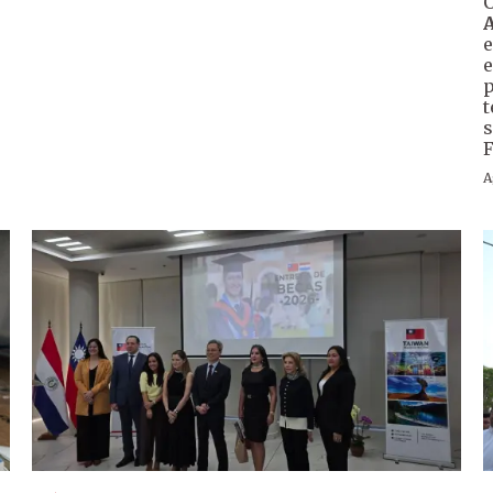
C
e
e
p
t
s
F
A