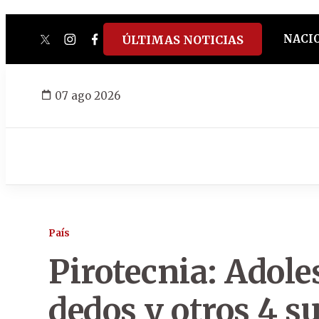
NACI
ÚLTIMAS NOTICIAS
twitter
instagram
facebook
tiktok
youtube
spotify
07 ago 2026
País
Pirotecnia: Adole
dedos y otros 4 