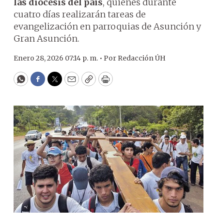
las diócesis del país
, quienes durante
cuatro días realizarán tareas de
evangelización en parroquias de Asunción y
Gran Asunción.
Enero 28, 2026 07:14 p. m. •
Por
Redacción ÚH
WhatsApp
Facebook
Twitter
Email
Copy
Print