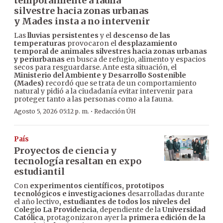
temporalmente a fauna
silvestre hacia zonas urbanas
y Mades insta a no intervenir
Las
lluvias persistentes
y el
descenso de las
temperaturas
provocaron el
desplazamiento
temporal de animales silvestres hacia zonas urbanas
y periurbanas
en busca de refugio, alimento y espacios
secos para resguardarse. Ante esta situación, el
Ministerio del Ambiente y Desarrollo Sostenible
(Mades)
recordó que se trata de un comportamiento
natural y pidió a la ciudadanía evitar intervenir para
proteger tanto a las personas como a la fauna.
·
Agosto 5, 2026 05:12 p. m.
Redacción ÚH
País
Proyectos de ciencia y
tecnología resaltan en expo
estudiantil
Con
experimentos científicos, prototipos
tecnológicos e investigaciones
desarrolladas durante
el año lectivo
, estudiantes de todos los niveles del
Colegio La Providencia
, dependiente de la
Universidad
Católica
, protagonizaron ayer la
primera edición de la