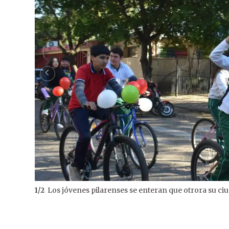
Los jóvenes pilarenses se enteran que otrora su ciu
1
/
2