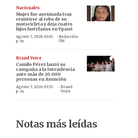
Nacionales
Mujer fue asesinada tras
resistirse al robo de su
motocicleta y deja cuatro
hijos huérfanos en Ypané
·
Agosto 7, 2026 03:45
Redacción
p. m.
ÚH
Brand Voice
Camilo Pérez lanzó su
campaña a la Intendencia
ante más de 20.000
personas en Asunción
·
Agosto 7, 2026 03:32
Brand
p. m.
Voice
La Comuna pilarense busca fomentar el uso de la bicicleta en la
Notas más leídas