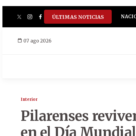
NACI
ÚLTIMAS NOTICIAS
twitter
instagram
facebook
tiktok
youtube
spotify
07 ago 2026
Interior
Pilarenses reviven
en el Día Mundial 