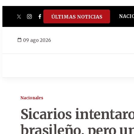
NACI
ÚLTIMAS NOTICIAS
twitter
instagram
facebook
tiktok
youtube
spotify
09 ago 2026
Nacionales
Sicarios intentar
brasileño, pero un