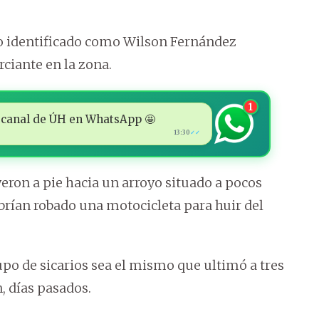
ño identificado como Wilson Fernández
iante en la zona.
1
 al canal de ÚH en WhatsApp 🤩
13:30
✓✓
eron a pie hacia un arroyo situado a pocos
brían robado una motocicleta para huir del
upo de sicarios sea el mismo que ultimó a tres
, días pasados.