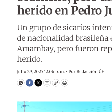
herido en Pedro J
Un grupo de sicarios inte
de nacionalidad brasileña 
Amambay, pero fueron repe
herido.
Julio 29, 2025 12:06 p. m. •
Por
Redacción ÚH
WhatsApp
Facebook
Twitter
Email
Copy
Print