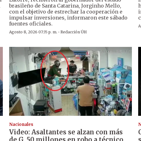
a
brasileño de Santa Catarina, Jorginho Mello,
h
con el objetivo de estrechar la cooperación e
i
impulsar inversiones, informaron este sábado
c
fuentes oficiales.
A
·
Agosto 8, 2026 07:35 p. m.
Redacción ÚH
Nacionales
N
Video: Asaltantes se alzan con más
de G. 50 millones en robo a técnico