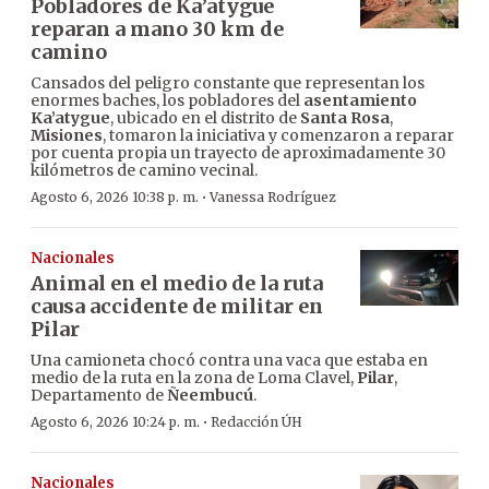
Pobladores de Ka’atygue
reparan a mano 30 km de
camino
Cansados del peligro constante que representan los
enormes baches, los pobladores del
asentamiento
Ka’atygue
, ubicado en el distrito de
Santa Rosa
,
Misiones
, tomaron la iniciativa y comenzaron a reparar
por cuenta propia un trayecto de aproximadamente 30
kilómetros de camino vecinal.
·
Agosto 6, 2026 10:38 p. m.
Vanessa Rodríguez
Nacionales
Animal en el medio de la ruta
causa accidente de militar en
Pilar
Una camioneta chocó contra una vaca que estaba en
medio de la ruta en la zona de Loma Clavel,
Pilar
,
Departamento de
Ñeembucú
.
·
Agosto 6, 2026 10:24 p. m.
Redacción ÚH
Nacionales