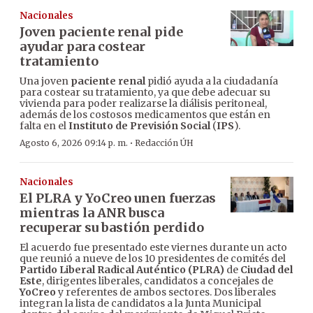
Nacionales
Joven paciente renal pide
ayudar para costear
tratamiento
Una joven
paciente renal
pidió ayuda a la ciudadanía
para costear su tratamiento, ya que debe adecuar su
vivienda para poder realizarse la diálisis peritoneal,
además de los costosos medicamentos que están en
falta en el
Instituto de Previsión Social
(
IPS
).
·
Agosto 6, 2026 09:14 p. m.
Redacción ÚH
Nacionales
El PLRA y YoCreo unen fuerzas
mientras la ANR busca
recuperar su bastión perdido
El acuerdo fue presentado este viernes durante un acto
que reunió a nueve de los 10 presidentes de comités del
Partido Liberal Radical Auténtico (PLRA)
de
Ciudad del
Este
, dirigentes liberales, candidatos a concejales de
YoCreo
y referentes de ambos sectores. Dos liberales
integran la lista de candidatos a la Junta Municipal