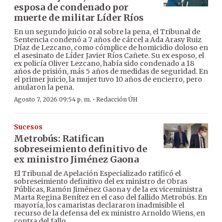
esposa de condenado por
muerte de militar Líder Ríos
En un segundo juicio oral sobre la pena, el Tribunal de
Sentencia condenó a 7 años de cárcel a Ada Arasy Ruiz
Díaz de Lezcano, como cómplice de homicidio doloso en
el asesinato de Líder Javier Ríos Cañete. Su ex esposo, el
ex policía Oliver Lezcano, había sido condenado a 18
años de prisión, más 5 años de medidas de seguridad. En
el primer juicio, la mujer tuvo 10 años de encierro, pero
anularon la pena.
·
Agosto 7, 2026 09:54 p. m.
Redacción ÚH
Sucesos
Metrobús: Ratifican
sobreseimiento definitivo de
ex ministro Jiménez Gaona
El Tribunal de Apelación Especializado ratificó el
sobreseimiento definitivo del ex ministro de Obras
Públicas, Ramón Jiménez Gaona y de la ex viceministra
Marta Regina Benítez en el caso del fallido Metrobús. En
mayoría, los camaristas declararon inadmisible el
recurso de la defensa del ex ministro Arnoldo Wiens, en
contra del fallo.