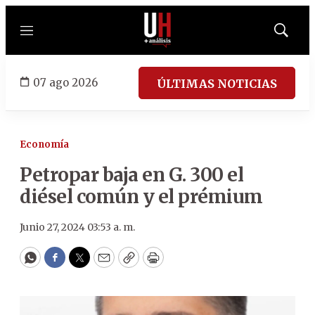
Menú
Mostrar
búsqued
07 ago 2026
ÚLTIMAS NOTICIAS
Economía
Petropar baja en G. 300 el
diésel común y el prémium
Junio 27, 2024 03:53 a. m.
WhatsApp
Facebook
Twitter
Email
Copy
Print