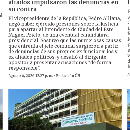
aliados impulsaron las denuncias en
a
su contra
E
al
s
El vicepresidente de la República, Pedro Alliana,
C
negó haber ejercido presiones sobre la Justicia
i
para apartar al intendente de Ciudad del Este,
f
Miguel Prieto, de una eventual candidatura
l
presidencial. Sostuvo que las numerosas causas
p
que enfrenta el jefe comunal surgieron a partir
e
de denuncias de sus propios ex funcionarios y
v
ex aliados políticos, y desafió al dirigente
d
opositor a presentar acusaciones “de forma
f
responsable”.
A
·
Agosto 6, 2026 12:27 p. m.
Redacción ÚH