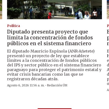
Política
P
Diputado presenta proyecto que
limita la concentración de fondos
públicos en el sistema financiero
El diputado Mauricio Espínola (ANR-Añetete)
presentó un proyecto de ley que establece
H
límites a la concentración de fondos públicos
e
del IPS y sector público en el sistema financiero
d
paraguayo para proteger el patrimonio estatal y
A
evitar crisis bancarias como las que se
d
registraron décadas atrás.
p
o
·
Agosto 6, 2026 11:56 a. m.
Redacción ÚH
A