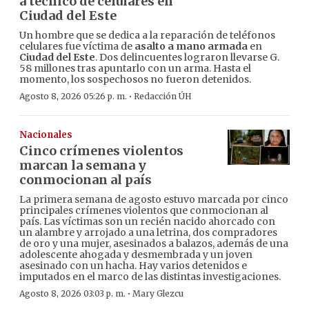
a técnico de celulares en
Ciudad del Este
Un hombre que se dedica a la reparación de teléfonos
celulares fue víctima de
asalto a mano armada
en
Ciudad del Este
. Dos delincuentes lograron llevarse G.
58 millones tras apuntarlo con un arma. Hasta el
momento, los sospechosos no fueron detenidos.
·
Agosto 8, 2026 05:26 p. m.
Redacción ÚH
Nacionales
Cinco crímenes violentos
marcan la semana y
conmocionan al país
La primera semana de agosto estuvo marcada por cinco
principales crímenes violentos que conmocionan al
país. Las víctimas son un recién nacido ahorcado con
un alambre y arrojado a una letrina, dos compradores
de oro y una mujer, asesinados a balazos, además de una
adolescente ahogada y desmembrada y un joven
asesinado con un hacha. Hay varios detenidos e
imputados en el marco de las distintas investigaciones.
·
Agosto 8, 2026 03:03 p. m.
Mary Glezcu