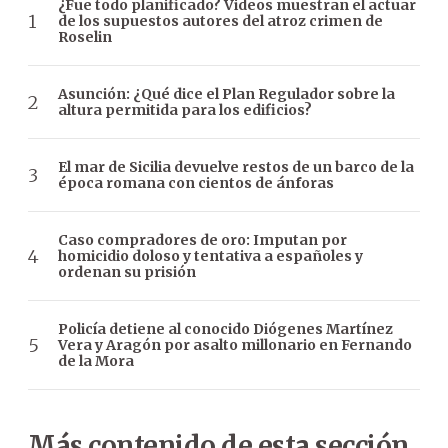
¿Fue todo planificado? Videos muestran el actuar
de los supuestos autores del atroz crimen de
Roselin
Asunción: ¿Qué dice el Plan Regulador sobre la
altura permitida para los edificios?
El mar de Sicilia devuelve restos de un barco de la
época romana con cientos de ánforas
Caso compradores de oro: Imputan por
homicidio doloso y tentativa a españoles y
ordenan su prisión
Policía detiene al conocido Diógenes Martínez
Vera y Aragón por asalto millonario en Fernando
de la Mora
Más contenido de esta sección