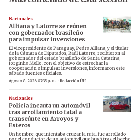
Nacionales
Alliana y Latorre se reúnen
con gobernador brasileño
para impulsar inversiones
El vicepresidente de Paraguay, Pedro Alliana, y el titular
de la Cámara de Diputados, Raúl Latorre, recibieron al
gobernador del estado brasileño de Santa Catarina,
Jorginho Mello, con el objetivo de estrechar la
cooperación e impulsar inversiones, informaron este
sábado fuentes oficiales.
·
Agosto 8, 2026 07:35 p. m.
Redacción ÚH
Nacionales
Policía incauta un automóvil
tras arrollamiento fatal a
transeúnte en Arroyos y
Esteros
Un hombre, que intentaba cruzar la ruta, fue arrollado
por el conductor de un automóvil que huyó tras el hecho