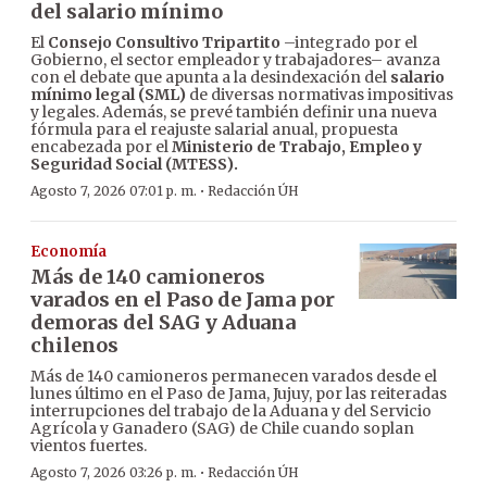
del salario mínimo
El
Consejo Consultivo Tripartito
–integrado por el
Gobierno, el sector empleador y trabajadores– avanza
con el debate que apunta a la desindexación del
salario
mínimo legal (SML)
de diversas normativas impositivas
y legales. Además, se prevé también definir una nueva
fórmula para el reajuste salarial anual, propuesta
encabezada por el
Ministerio de Trabajo, Empleo y
Seguridad Social (MTESS).
·
Agosto 7, 2026 07:01 p. m.
Redacción ÚH
Economía
Más de 140 camioneros
varados en el Paso de Jama por
demoras del SAG y Aduana
chilenos
Más de 140 camioneros permanecen varados desde el
lunes último en el Paso de Jama, Jujuy, por las reiteradas
interrupciones del trabajo de la Aduana y del Servicio
Agrícola y Ganadero (SAG) de Chile cuando soplan
vientos fuertes.
·
Agosto 7, 2026 03:26 p. m.
Redacción ÚH