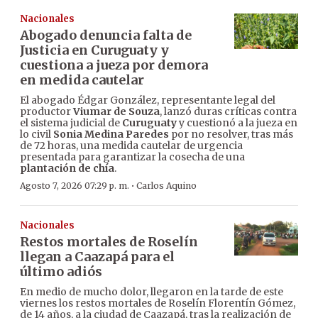
Nacionales
Abogado denuncia falta de
Justicia en Curuguaty y
cuestiona a jueza por demora
en medida cautelar
El abogado Édgar González, representante legal del
productor
Viumar de Souza
, lanzó duras críticas contra
el sistema judicial de
Curuguaty
y cuestionó a la jueza en
lo civil
Sonia Medina Paredes
por no resolver, tras más
de 72 horas, una medida cautelar de urgencia
presentada para garantizar la cosecha de una
plantación de chía
.
·
Agosto 7, 2026 07:29 p. m.
Carlos Aquino
Nacionales
Restos mortales de Roselín
llegan a Caazapá para el
último adiós
En medio de mucho dolor, llegaron en la tarde de este
viernes los restos mortales de Roselín Florentín Gómez,
de 14 años, a la ciudad de Caazapá, tras la realización de