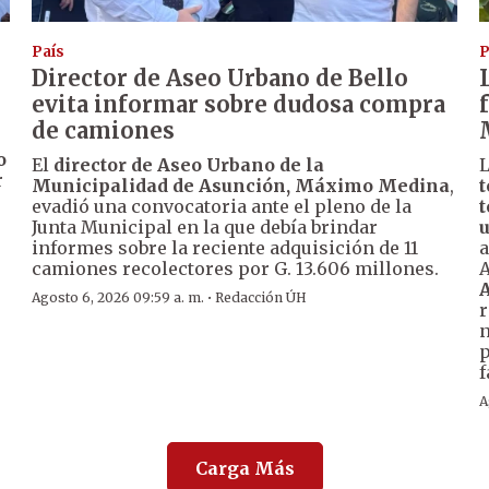
País
P
Director de Aseo Urbano de Bello
evita informar sobre dudosa compra
de camiones
o
El
director de Aseo Urbano de la
r
Municipalidad de Asunción, Máximo Medina
,
evadió una convocatoria ante el pleno de la
t
Junta Municipal en la que debía brindar
u
informes sobre la reciente adquisición de 11
a
camiones recolectores por G. 13.606 millones.
A
A
·
Agosto 6, 2026 09:59 a. m.
Redacción ÚH
r
n
p
f
A
Carga Más