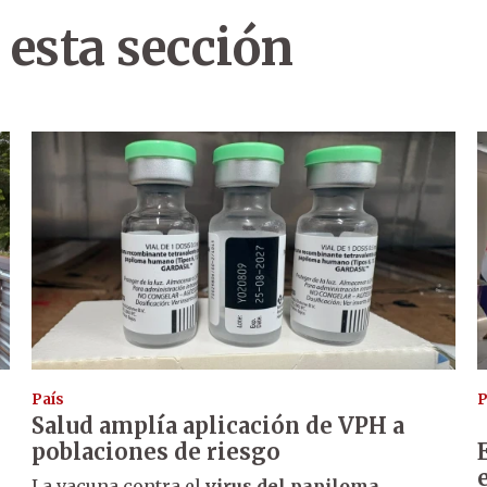
 esta sección
País
P
Salud amplía aplicación de VPH a
poblaciones de riesgo
La vacuna contra el
virus del papiloma