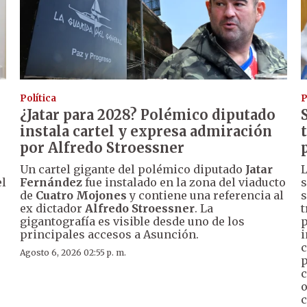
Política
P
¿Jatar para 2028? Polémico diputado
instala cartel y expresa admiración
por Alfredo Stroessner
Un cartel gigante del polémico diputado
Jatar
L
el
Fernández
fue instalado en la zona del viaducto
s
de
Cuatro Mojones
y contiene una referencia al
s
ex dictador
Alfredo Stroessner
. La
t
gigantografía es visible desde uno de los
p
principales accesos a Asunción.
i
c
Agosto 6, 2026 02:55 p. m.
p
c
o
c