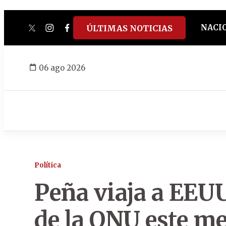
NACI
ÚLTIMAS NOTICIAS
twitter
instagram
facebook
tiktok
youtube
spotify
06 ago 2026
Política
Peña viaja a EEU
de la ONU este m