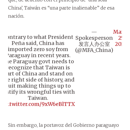
China’, Taiwán es “una parte inalienable” de esa
nación.
—
March
Contrary to what President
Spokesperson
25,
Peña said, China has
发言人办公室
2024
imported zero soy from
(@MFA_China)
Paraguay in recent years.
The Paraguay govt needs to
recognize that Taiwan is
part of China and stand on
the right side of history, and
quit making things up to
justify its wrongful ties with
Taiwan.
pic.twitter.com/9xW6eBlTTX
Sin embargo, la portavoz del Gobierno paraguayo