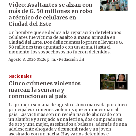
Video: Asaltantes se alzan con
más de G. 50 millones en robo
a técnico de celulares en
Ciudad del Este
Un hombre que se dedica a la reparación de teléfonos
celulares fue víctima de
asalto a mano armada
en
Ciudad del Este
. Dos delincuentes lograron llevarse G.
58 millones tras apuntarlo con un arma. Hasta el
momento, los sospechosos no fueron detenidos.
·
Agosto 8, 2026 05:26 p. m.
Redacción ÚH
Nacionales
Cinco crímenes violentos
marcan la semana y
conmocionan al país
La primera semana de agosto estuvo marcada por cinco
principales crímenes violentos que conmocionan al
país. Las víctimas son un recién nacido ahorcado con
un alambre y arrojado a una letrina, dos compradores
de oro y una mujer, asesinados a balazos, además de una
adolescente ahogada y desmembrada y un joven
asesinado con un hacha. Hay varios detenidos e