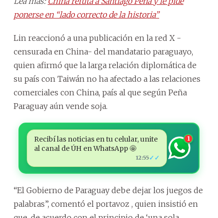
Lea más:
China refuta a Santiago Peña y le pide
ponerse en “lado correcto de la historia”
Lin reaccionó a una publicación en la red X -
censurada en China- del mandatario paraguayo,
quien afirmó que la larga relación diplomática de
su país con Taiwán no ha afectado a las relaciones
comerciales con China, país al que según Peña
Paraguay aún vende soja.
Recibí las noticias en tu celular, unite
1
al canal de ÚH en WhatsApp 🤩
✓✓
12:55
“El Gobierno de Paraguay debe dejar los juegos de
palabras”, comentó el portavoz , quien insistió en
que, de acuerdo con el principio de ‘una sola