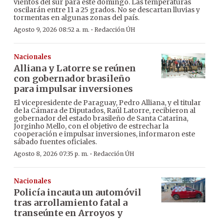
vientos del sur para este domingo. Las temperaturas
oscilarán entre 11 a 25 grados. No se descartan lluvias y
tormentas en algunas zonas del país.
·
Agosto 9, 2026 08:52 a. m.
Redacción ÚH
Nacionales
Alliana y Latorre se reúnen
con gobernador brasileño
para impulsar inversiones
El vicepresidente de Paraguay, Pedro Alliana, y el titular
de la Cámara de Diputados, Raúl Latorre, recibieron al
gobernador del estado brasileño de Santa Catarina,
Jorginho Mello, con el objetivo de estrechar la
cooperación e impulsar inversiones, informaron este
sábado fuentes oficiales.
·
Agosto 8, 2026 07:35 p. m.
Redacción ÚH
Nacionales
Policía incauta un automóvil
tras arrollamiento fatal a
transeúnte en Arroyos y