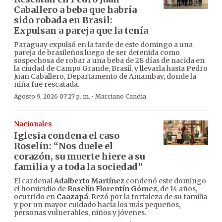
Caballero a beba que habría
sido robada en Brasil:
Expulsan a pareja que la tenía
Paraguay expulsó en la tarde de este domingo a una
pareja de brasileños luego de ser detenida como
sospechosa de robar a una beba de 28 días de nacida en
la ciudad de Campo Grande, Brasil, y llevarla hasta Pedro
Juan Caballero, Departamento de Amambay, donde la
niña fue rescatada.
·
Agosto 9, 2026 07:27 p. m.
Marciano Candia
Nacionales
Iglesia condena el caso
Roselín: “Nos duele el
corazón, su muerte hiere a su
familia y a toda la sociedad”
El cardenal
Adalberto Martínez
condenó este domingo
el homicidio de
Roselín Florentín Gómez
, de 14 años,
ocurrido en
Caazapá
. Rezó por la fortaleza de su familia
y por un mayor cuidado hacia los más pequeños,
personas vulnerables, niños y jóvenes.