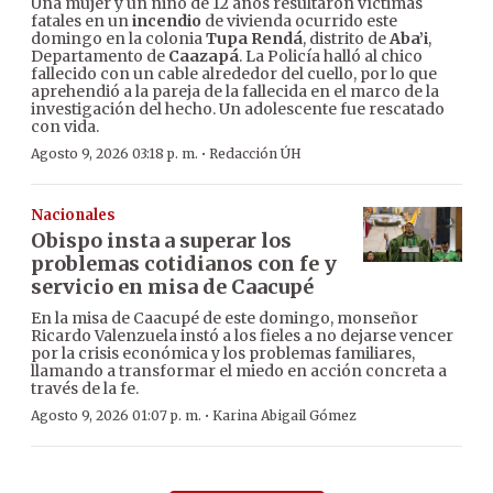
Una mujer y un niño de 12 años resultaron víctimas
fatales en un
incendio
de vivienda ocurrido este
domingo en la colonia
Tupa Rendá
, distrito de
Aba’i
,
Departamento de
Caazapá
. La Policía halló al chico
fallecido con un cable alrededor del cuello, por lo que
aprehendió a la pareja de la fallecida en el marco de la
investigación del hecho. Un adolescente fue rescatado
con vida.
·
Agosto 9, 2026 03:18 p. m.
Redacción ÚH
Nacionales
Obispo insta a superar los
problemas cotidianos con fe y
servicio en misa de Caacupé
En la misa de Caacupé de este domingo, monseñor
Ricardo Valenzuela instó a los fieles a no dejarse vencer
por la crisis económica y los problemas familiares,
llamando a transformar el miedo en acción concreta a
través de la fe.
·
Agosto 9, 2026 01:07 p. m.
Karina Abigail Gómez