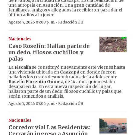
de 14 años, a la ciudad de Caazapá, tras la realización de
una autopsia en Asunción. Una gran cantidad de
familiares, amigos y allegados la recibieron para dar el
último adiós a la joven.
·
Agosto 7, 2026 07:08 p. m.
Redacción ÚH
Nacionales
Caso Roselín: Hallan parte de
un dedo, filosos cuchillos y
palas
La
Fiscalía
se constituyó nuevamente este viernes hasta
una vivienda ubicada en
Caazapá
en donde fueron
hallados los restos desmembrados de la adolescente
Roselín Florentín Gómez
, de 14 años, quien estaba
desaparecida. En esta nueva inspección del lugar,
hallaron parte de un dedo, filosos cuchillos y palas que
serán sometidos a análisis.
·
Agosto 7, 2026 07:06 p. m.
Redacción ÚH
Nacionales
Corredor vial Las Residentas:
Cerrarán ingreso a Asunción