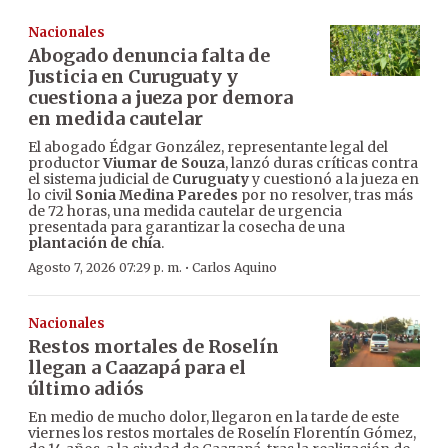
Nacionales
Abogado denuncia falta de
Justicia en Curuguaty y
cuestiona a jueza por demora
en medida cautelar
El abogado Édgar González, representante legal del
productor
Viumar de Souza
, lanzó duras críticas contra
el sistema judicial de
Curuguaty
y cuestionó a la jueza en
lo civil
Sonia Medina Paredes
por no resolver, tras más
de 72 horas, una medida cautelar de urgencia
presentada para garantizar la cosecha de una
plantación de chía
.
·
Agosto 7, 2026 07:29 p. m.
Carlos Aquino
Nacionales
Restos mortales de Roselín
llegan a Caazapá para el
último adiós
En medio de mucho dolor, llegaron en la tarde de este
viernes los restos mortales de Roselín Florentín Gómez,