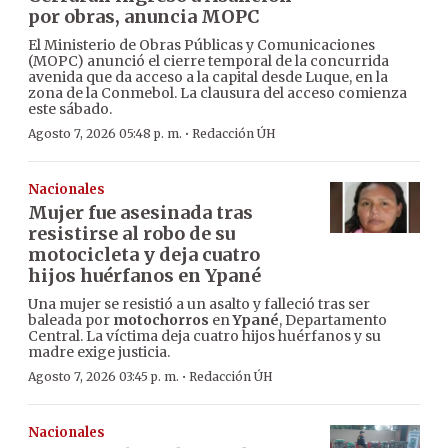
por obras, anuncia MOPC
El Ministerio de Obras Públicas y Comunicaciones
(MOPC) anunció el cierre temporal de la concurrida
avenida que da acceso a la capital desde Luque, en la
zona de la Conmebol. La clausura del acceso comienza
este sábado.
·
Agosto 7, 2026 05:48 p. m.
Redacción ÚH
Nacionales
Mujer fue asesinada tras
resistirse al robo de su
motocicleta y deja cuatro
hijos huérfanos en Ypané
Una mujer se resistió a un asalto y falleció tras ser
baleada por
motochorros
en
Ypané
, Departamento
Central. La víctima deja cuatro hijos huérfanos y su
madre exige justicia.
·
Agosto 7, 2026 03:45 p. m.
Redacción ÚH
Nacionales