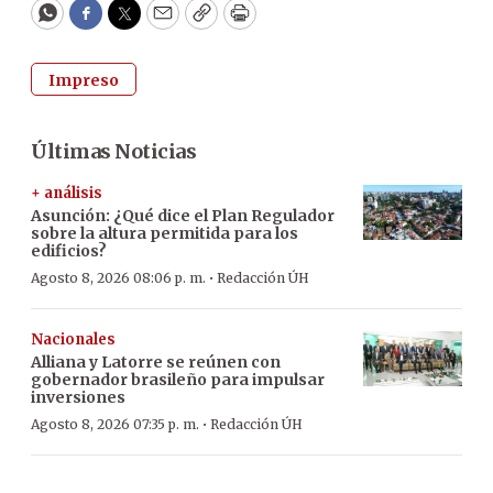
WhatsApp
Facebook
Twitter
Email
Copy
Print
Impreso
Últimas Noticias
+ análisis
Asunción: ¿Qué dice el Plan Regulador
sobre la altura permitida para los
edificios?
·
Agosto 8, 2026 08:06 p. m.
Redacción ÚH
Nacionales
Alliana y Latorre se reúnen con
gobernador brasileño para impulsar
inversiones
·
Agosto 8, 2026 07:35 p. m.
Redacción ÚH