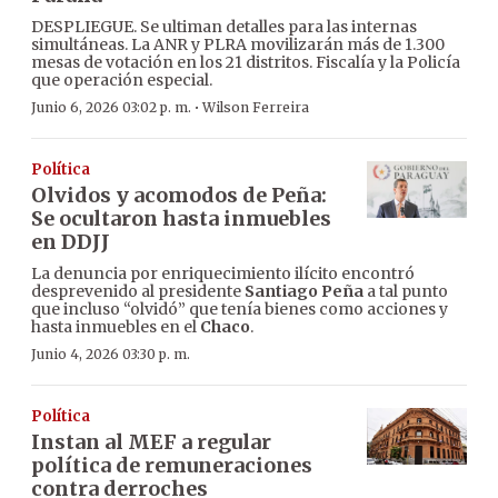
DESPLIEGUE. Se ultiman detalles para las internas
simultáneas. La ANR y PLRA movilizarán más de 1.300
mesas de votación en los 21 distritos. Fiscalía y la Policía
que operación especial.
·
Junio 6, 2026 03:02 p. m.
Wilson Ferreira
Política
Olvidos y acomodos de Peña:
Se ocultaron hasta inmuebles
en DDJJ
La denuncia por enriquecimiento ilícito encontró
desprevenido al presidente
Santiago Peña
a tal punto
que incluso “olvidó” que tenía bienes como acciones y
hasta inmuebles en el
Chaco
.
Junio 4, 2026 03:30 p. m.
Política
Instan al MEF a regular
política de remuneraciones
contra derroches