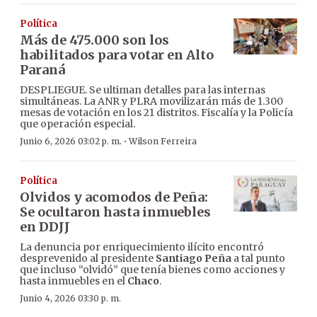
Política
Más de 475.000 son los
habilitados para votar en Alto
Paraná
DESPLIEGUE. Se ultiman detalles para las internas
simultáneas. La ANR y PLRA movilizarán más de 1.300
mesas de votación en los 21 distritos. Fiscalía y la Policía
que operación especial.
·
Junio 6, 2026 03:02 p. m.
Wilson Ferreira
Política
Olvidos y acomodos de Peña:
Se ocultaron hasta inmuebles
en DDJJ
La denuncia por enriquecimiento ilícito encontró
desprevenido al presidente
Santiago Peña
a tal punto
que incluso “olvidó” que tenía bienes como acciones y
hasta inmuebles en el
Chaco
.
Junio 4, 2026 03:30 p. m.