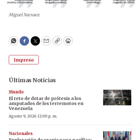
Miguel Narvaez
WhatsApp
Facebook
Twitter
Email
Copy
Print
Impreso
Últimas Noticias
Mundo
El reto de dotar de prótesis a los
amputados de los terremotos en
Venezuela
Agosto 9, 2026 12:00 p. m.
Nacionales
Exploración de uranio y uso pacífico: