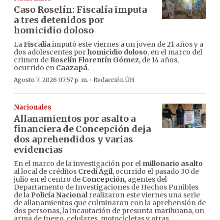
Caso Roselín: Fiscalía imputa
a tres detenidos por
homicidio doloso
La
Fiscalía
imputó este viernes a un joven de 21 años y a
dos adolescentes por
homicidio doloso
, en el marco del
crimen de
Roselín Florentín Gómez
, de 14 años,
ocurrido en
Caazapá
.
·
Agosto 7, 2026 07:57 p. m.
Redacción ÚH
Nacionales
Allanamientos por asalto a
financiera de Concepción deja
dos aprehendidos y varias
evidencias
En el marco de la investigación por el
millonario asalto
al local de créditos
Credi Ágil
, ocurrido el pasado 30 de
julio en el centro de
Concepción
, agentes del
Departamento de Investigaciones de Hechos Punibles
de la
Policía Nacional
realizaron este viernes una serie
de allanamientos que culminaron con la aprehensión de
dos personas, la incautación de presunta marihuana, un
arma de fuego, celulares, motocicletas y otras