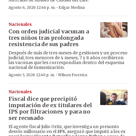
Mercado de Abasto de Ciudad del Este.
·
Agosto 6, 2026 12:46 p. m.
Edgar Medina
Nacionales
Con orden judicial vacunan a
tres niños tras prolongada
resistencia de sus padres
Después de más de tres meses de gestiones y un proceso
judicial, tres menores de 4 meses, 7 y 8 años recibieron
las vacunas que les correspondían dentro del esquema
nacional de inmunización.
·
Agosto 5, 2026 12:40 p. m.
Wilson Ferreira
Nacionales
Fiscal dice que precipitó
imputación de ex titulares del
IPS por filtraciones y para no
ser recusado
El agente fiscal Julio Ortiz, que investiga un presunto
desvío millonario en el
IPS
, aseguró que imputó a los ex