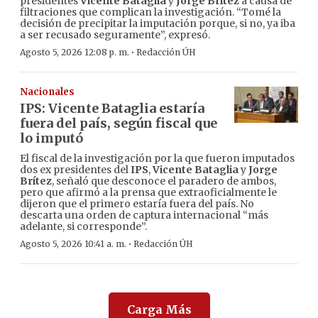
presidentes
Vicente Bataglia
y
Jorge Brítez
a causa de
filtraciones que complican la investigación. “Tomé la
decisión de precipitar la imputación porque, si no, ya iba
a ser recusado seguramente”, expresó.
·
Agosto 5, 2026 12:08 p. m.
Redacción ÚH
Nacionales
IPS: Vicente Bataglia estaría
fuera del país, según fiscal que
lo imputó
El fiscal de la investigación por la que fueron imputados
dos ex presidentes del
IPS
,
Vicente Bataglia
y
Jorge
Brítez
, señaló que desconoce el paradero de ambos,
pero que afirmó a la prensa que extraoficialmente le
dijeron que el primero estaría fuera del país. No
descarta una orden de captura internacional “más
adelante, si corresponde”.
·
Agosto 5, 2026 10:41 a. m.
Redacción ÚH
Carga Más