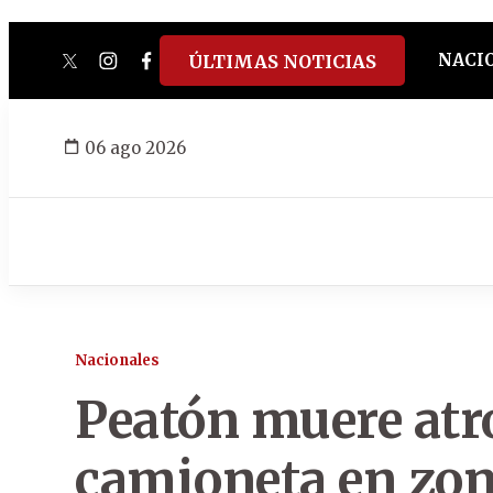
NACI
ÚLTIMAS NOTICIAS
twitter
instagram
facebook
tiktok
youtube
spotify
06 ago 2026
Nacionales
Peatón muere atr
camioneta en zon