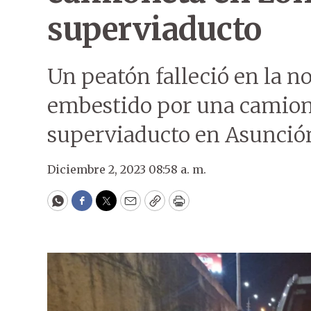
superviaducto
Un peatón falleció en la no
embestido por una camione
superviaducto en Asunció
Diciembre 2, 2023 08:58 a. m.
WhatsApp
Facebook
Twitter
Email
Copy
Print