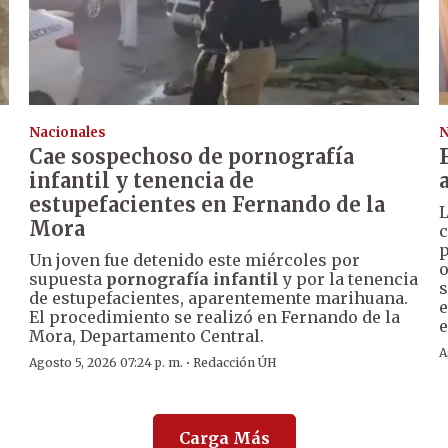
Nacionales
N
Cae sospechoso de pornografía
infantil y tenencia de
estupefacientes en Fernando de la
Mora
c
p
Un joven fue detenido este miércoles por
o
supuesta
pornografía infantil
y por la tenencia
s
o
de estupefacientes, aparentemente marihuana.
e
El procedimiento se realizó en Fernando de la
e
Mora, Departamento Central.
A
·
Agosto 5, 2026 07:24 p. m.
Redacción ÚH
Carga Más