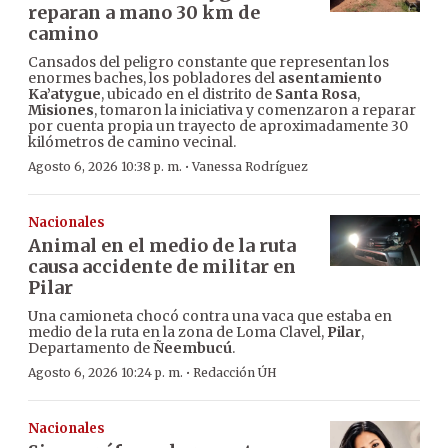
reparan a mano 30 km de
camino
Cansados del peligro constante que representan los
enormes baches, los pobladores del
asentamiento
Ka’atygue
, ubicado en el distrito de
Santa Rosa
,
Misiones
, tomaron la iniciativa y comenzaron a reparar
por cuenta propia un trayecto de aproximadamente 30
kilómetros de camino vecinal.
·
Agosto 6, 2026 10:38 p. m.
Vanessa Rodríguez
Nacionales
Animal en el medio de la ruta
causa accidente de militar en
Pilar
Una camioneta chocó contra una vaca que estaba en
medio de la ruta en la zona de Loma Clavel,
Pilar
,
Departamento de
Ñeembucú
.
·
Agosto 6, 2026 10:24 p. m.
Redacción ÚH
Nacionales