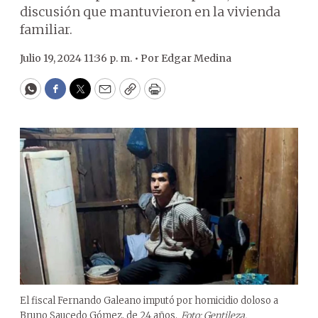
discusión que mantuvieron en la vivienda
familiar.
Julio 19, 2024 11:36 p. m. •
Por
Edgar Medina
WhatsApp
Facebook
Twitter
Email
Copy
Print
El fiscal Fernando Galeano imputó por homicidio doloso a
Bruno Saucedo Gómez, de 24 años.
Foto: Gentileza.