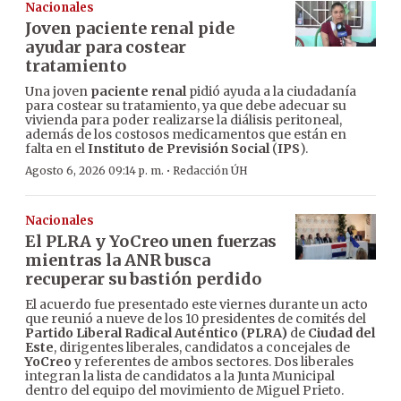
Nacionales
Joven paciente renal pide
ayudar para costear
tratamiento
Una joven
paciente renal
pidió ayuda a la ciudadanía
para costear su tratamiento, ya que debe adecuar su
vivienda para poder realizarse la diálisis peritoneal,
además de los costosos medicamentos que están en
falta en el
Instituto de Previsión Social
(
IPS
).
·
Agosto 6, 2026 09:14 p. m.
Redacción ÚH
Nacionales
El PLRA y YoCreo unen fuerzas
mientras la ANR busca
recuperar su bastión perdido
El acuerdo fue presentado este viernes durante un acto
que reunió a nueve de los 10 presidentes de comités del
Partido Liberal Radical Auténtico (PLRA)
de
Ciudad del
Este
, dirigentes liberales, candidatos a concejales de
YoCreo
y referentes de ambos sectores. Dos liberales
integran la lista de candidatos a la Junta Municipal
dentro del equipo del movimiento de Miguel Prieto.