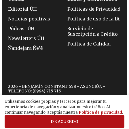
Editorial ÚH
Políticas de Privacidad
Noticias positivas
Política de uso de la IA
Pódcast ÚH
Servicio de
Suscripción a Crédito
Newsletters ÚH
Política de Calidad
Ñandejara Ñe’ẽ
2026 - BENJAMÍN CONSTANT 658 - ASUNCIÓN -
TELÉFONO:
(0994) 715 715
Utilizamos cookies propias y terceros para mejorar tu
experiencia de navegación y analizar nuestro tráfico. Al
twitter
instagram
facebook
tiktok
youtube
spotify
continuar navegando, aceptás nuestra
Política de privacidad
.
DE ACUERDO