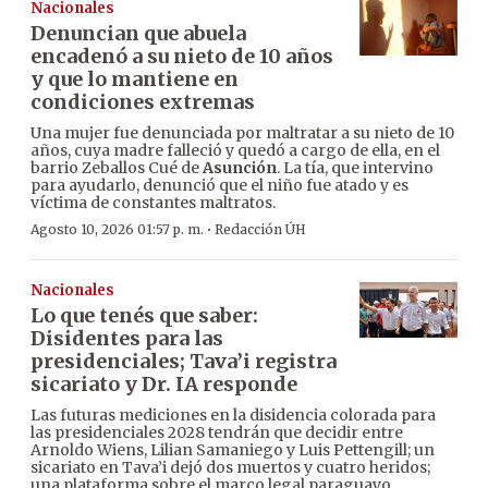
Nacionales
Denuncian que abuela
encadenó a su nieto de 10 años
y que lo mantiene en
condiciones extremas
Una mujer fue denunciada por maltratar a su nieto de 10
años, cuya madre falleció y quedó a cargo de ella, en el
barrio Zeballos Cué de
Asunción
. La tía, que intervino
para ayudarlo, denunció que el niño fue atado y es
víctima de constantes maltratos.
·
Agosto 10, 2026 01:57 p. m.
Redacción ÚH
Nacionales
Lo que tenés que saber:
Disidentes para las
presidenciales; Tava’i registra
sicariato y Dr. IA responde
Las futuras mediciones en la disidencia colorada para
las presidenciales 2028 tendrán que decidir entre
Arnoldo Wiens, Lilian Samaniego y Luis Pettengill; un
sicariato en Tava’i dejó dos muertos y cuatro heridos;
una plataforma sobre el marco legal paraguayo