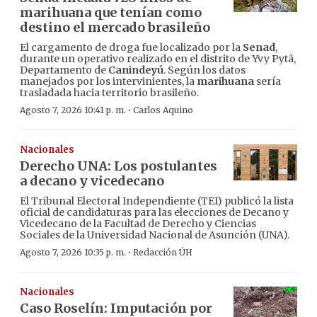
marihuana que tenían como
destino el mercado brasileño
El cargamento de droga fue localizado por la
Senad
,
durante un operativo realizado en el distrito de Yvy Pytã,
Departamento de
Canindeyú
. Según los datos
manejados por los intervinientes, la
marihuana
sería
trasladada hacia territorio brasileño.
·
Agosto 7, 2026 10:41 p. m.
Carlos Aquino
Nacionales
Derecho UNA: Los postulantes
a decano y vicedecano
El Tribunal Electoral Independiente (TEI) publicó la lista
oficial de candidaturas para las elecciones de Decano y
Vicedecano de la Facultad de Derecho y Ciencias
Sociales de la Universidad Nacional de Asunción (UNA).
·
Agosto 7, 2026 10:35 p. m.
Redacción ÚH
Nacionales
Caso Roselín: Imputación por