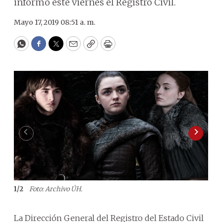
informó este viernes el Registro Civil.
Mayo 17, 2019 08:51 a. m.
WhatsApp
Facebook
Twitter
Email
Copy
Print
1
/
2
Foto: Archivo ÚH.
2
/
2
seri
La Dirección General del Registro del Estado Civil