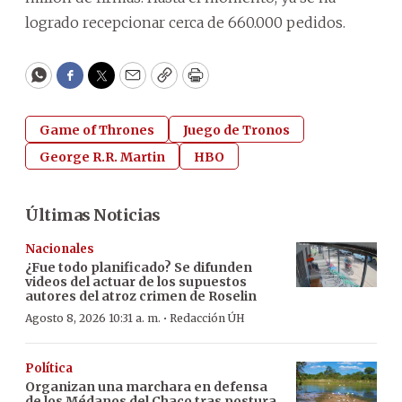
logrado recepcionar cerca de 660.000 pedidos.
WhatsApp
Facebook
Twitter
Email
Copy
Print
Game of Thrones
Juego de Tronos
George R.R. Martin
HBO
Últimas Noticias
Nacionales
¿Fue todo planificado? Se difunden
videos del actuar de los supuestos
autores del atroz crimen de Roselin
·
Agosto 8, 2026 10:31 a. m.
Redacción ÚH
Política
Organizan una marchara en defensa
de los Médanos del Chaco tras postura