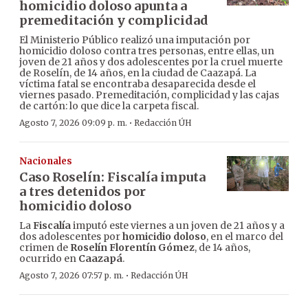
homicidio doloso apunta a
premeditación y complicidad
El Ministerio Público realizó una imputación por
homicidio doloso contra tres personas, entre ellas, un
joven de 21 años y dos adolescentes por la cruel muerte
de Roselín, de 14 años, en la ciudad de Caazapá. La
víctima fatal se encontraba desaparecida desde el
viernes pasado. Premeditación, complicidad y las cajas
de cartón: lo que dice la carpeta fiscal.
·
Agosto 7, 2026 09:09 p. m.
Redacción ÚH
Nacionales
Caso Roselín: Fiscalía imputa
a tres detenidos por
homicidio doloso
La
Fiscalía
imputó este viernes a un joven de 21 años y a
dos adolescentes por
homicidio doloso
, en el marco del
crimen de
Roselín Florentín Gómez
, de 14 años,
ocurrido en
Caazapá
.
·
Agosto 7, 2026 07:57 p. m.
Redacción ÚH