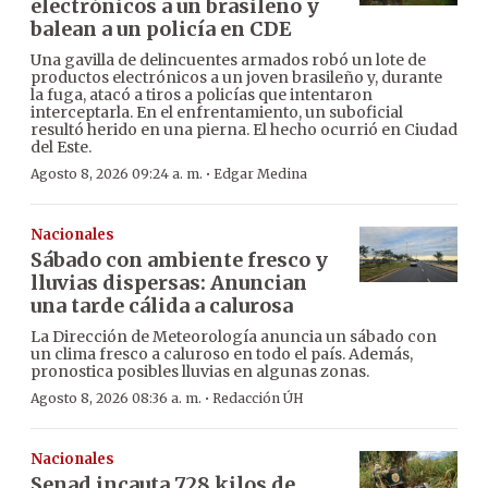
electrónicos a un brasileño y
balean a un policía en CDE
Una gavilla de delincuentes armados robó un lote de
productos electrónicos a un joven brasileño y, durante
la fuga, atacó a tiros a policías que intentaron
interceptarla. En el enfrentamiento, un suboficial
resultó herido en una pierna. El hecho ocurrió en Ciudad
del Este.
·
Agosto 8, 2026 09:24 a. m.
Edgar Medina
Nacionales
Sábado con ambiente fresco y
lluvias dispersas: Anuncian
una tarde cálida a calurosa
La Dirección de Meteorología anuncia un sábado con
un clima fresco a caluroso en todo el país. Además,
pronostica posibles lluvias en algunas zonas.
·
Agosto 8, 2026 08:36 a. m.
Redacción ÚH
Nacionales
Senad incauta 728 kilos de