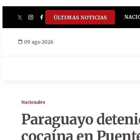
NACI
ÚLTIMAS NOTICIAS
twitter
instagram
facebook
tiktok
youtube
spotify
09 ago 2026
Nacionales
Paraguayo detenid
cocaína en Puent