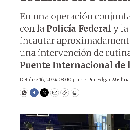
En una operación conjunta
con la
Policía Federal
y l
incautar aproximadamente 
una intervención de rutina
Puente Internacional de 
Octubre 16, 2024 03:00 p. m. •
Por
Edgar Medina
WhatsApp
Facebook
Twitter
Email
Copy
Print