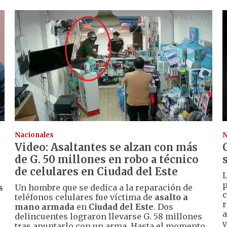
Nacionales
N
Video: Asaltantes se alzan con más
de G. 50 millones en robo a técnico
de celulares en Ciudad del Este
L
p
s
Un hombre que se dedica a la reparación de
c
teléfonos celulares fue víctima de
asalto a
r
mano armada
en
Ciudad del Este
. Dos
a
delincuentes lograron llevarse G. 58 millones
y
tras apuntarlo con un arma. Hasta el momento,