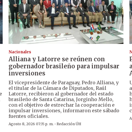
Nacionales
N
Alliana y Latorre se reúnen con
gobernador brasileño para impulsar
inversiones
El vicepresidente de Paraguay, Pedro Alliana, y
U
el titular de la Cámara de Diputados, Raúl
a
e
Latorre, recibieron al gobernador del estado
h
a
brasileño de Santa Catarina, Jorginho Mello,
h
con el objetivo de estrechar la cooperación e
i
impulsar inversiones, informaron este sábado
c
fuentes oficiales.
A
·
Agosto 8, 2026 07:35 p. m.
Redacción ÚH