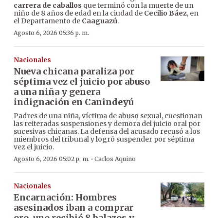
carrera de caballos
que terminó con la muerte de un
niño de 8 años de edad en la ciudad de
Cecilio Báez
, en
el Departamento de
Caaguazú
.
Agosto 6, 2026 05:36 p. m.
Nacionales
Nueva chicana paraliza por
séptima vez el juicio por abuso
a una niña y genera
indignación en Canindeyú
Padres de una niña, víctima de abuso sexual, cuestionan
las reiteradas suspensiones y demora del juicio oral por
sucesivas chicanas. La defensa del acusado recusó a los
miembros del tribunal y logró suspender por séptima
vez el juicio.
·
Agosto 6, 2026 05:02 p. m.
Carlos Aquino
Nacionales
Encarnación: Hombres
asesinados iban a comprar
oro, uno recibió 8 balazos y