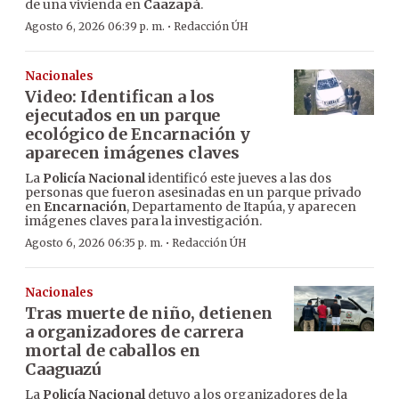
de una vivienda en
Caazapá
.
·
Agosto 6, 2026 06:39 p. m.
Redacción ÚH
Nacionales
Video: Identifican a los
ejecutados en un parque
ecológico de Encarnación y
aparecen imágenes claves
La
Policía Nacional
identificó este jueves a las dos
personas que fueron asesinadas en un parque privado
en
Encarnación
, Departamento de Itapúa, y aparecen
imágenes claves para la investigación.
·
Agosto 6, 2026 06:35 p. m.
Redacción ÚH
Nacionales
Tras muerte de niño, detienen
a organizadores de carrera
mortal de caballos en
Caaguazú
La
Policía Nacional
detuvo a los organizadores de la