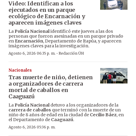
Video: Identifican a los
ejecutados en un parque
ecológico de Encarnación y
aparecen imágenes claves
La
Policía Nacional
identificó este jueves a las dos
personas que fueron asesinadas en un parque privado
en
Encarnación
, Departamento de Itapúa, y aparecen
imágenes claves para la investigación.
·
Agosto 6, 2026 06:35 p. m.
Redacción ÚH
Nacionales
Tras muerte de niño, detienen
a organizadores de carrera
mortal de caballos en
Caaguazú
La
Policía Nacional
detuvo a los organizadores de la
carrera de caballos
que terminó con la muerte de un
niño de 8 años de edad en la ciudad de
Cecilio Báez
, en
el Departamento de
Caaguazú
.
Agosto 6, 2026 05:36 p. m.