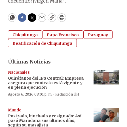
encuentro! ¡Virgen María!”.
WhatsApp
Facebook
Twitter
Email
Copy
Print
Chiquitunga
Papa Francisco
Paraguay
Beatificación de Chiquitunga
Últimas Noticias
Nacionales
Quirófanos del IPS Central: Empresa
asegura que contrato está vigente y
en plena ejecución
·
Agosto 6, 2026 08:01 p. m.
Redacción ÚH
Mundo
Postrado, hinchado y resignado: Así
pasó Maradona sus últimos días,
según su masajista