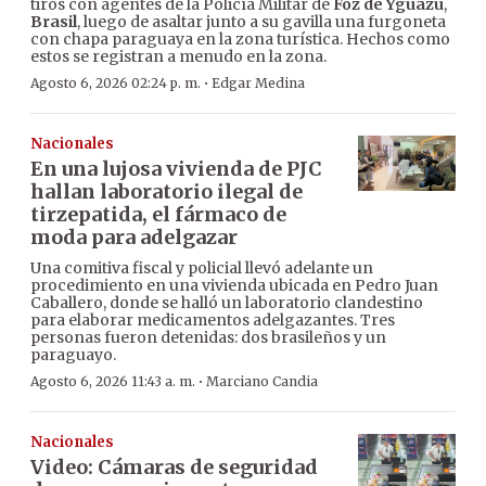
tiros con agentes de la Policía Militar de
Foz de Yguazú
,
Brasil
, luego de asaltar junto a su gavilla una furgoneta
con chapa paraguaya en la zona turística. Hechos como
estos se registran a menudo en la zona.
·
Agosto 6, 2026 02:24 p. m.
Edgar Medina
Nacionales
En una lujosa vivienda de PJC
hallan laboratorio ilegal de
tirzepatida, el fármaco de
moda para adelgazar
Una comitiva fiscal y policial llevó adelante un
procedimiento en una vivienda ubicada en Pedro Juan
Caballero, donde se halló un laboratorio clandestino
para elaborar medicamentos adelgazantes. Tres
personas fueron detenidas: dos brasileños y un
paraguayo.
·
Agosto 6, 2026 11:43 a. m.
Marciano Candia
Nacionales
Video: Cámaras de seguridad