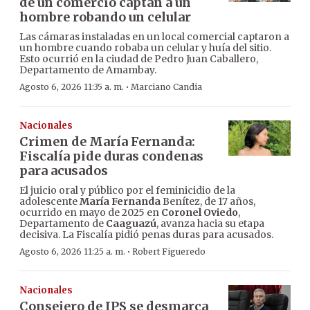
de un comercio captan a un
hombre robando un celular
Las cámaras instaladas en un local comercial captaron a
un hombre cuando robaba un celular y huía del sitio.
Esto ocurrió en la ciudad de Pedro Juan Caballero,
Departamento de Amambay.
·
Agosto 6, 2026 11:35 a. m.
Marciano Candia
Nacionales
Crimen de María Fernanda:
Fiscalía pide duras condenas
para acusados
El juicio oral y público por el feminicidio de la
adolescente
María Fernanda
Benítez, de 17 años,
ocurrido en mayo de 2025 en
Coronel Oviedo
,
Departamento de
Caaguazú
, avanza hacia su etapa
decisiva. La Fiscalía pidió penas duras para acusados.
·
Agosto 6, 2026 11:25 a. m.
Robert Figueredo
Nacionales
Consejero de IPS se desmarca