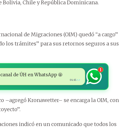
e Bolivia, Chile y República Dominicana.
rnacional de Migraciones (OIM) quedó “a cargo”
ndo los trámites” para sus retornos seguros a sus
1
 al canal de ÚH en WhatsApp 🤩
04:45
✓✓
ico –agregó Kronawetter– se encarga la OIM, con
royecto”.
raciones indicó en un comunicado que todos los