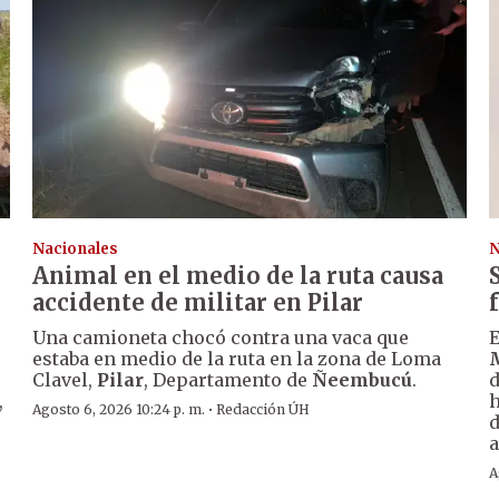
Nacionales
N
Animal en el medio de la ruta causa
accidente de militar en Pilar
Una camioneta chocó contra una vaca que
E
estaba en medio de la ruta en la zona de Loma
Clavel,
Pilar
, Departamento de
Ñeembucú
.
d
,
h
·
Agosto 6, 2026 10:24 p. m.
Redacción ÚH
d
a
A