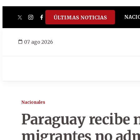
NACI
ÚLTIMAS NOTICIAS
twitter
instagram
facebook
tiktok
youtube
spotify
07 ago 2026
Nacionales
Paraguay recibe 
migrantes no adm