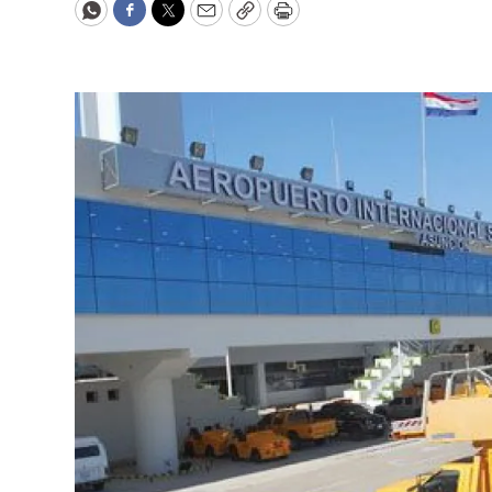
WhatsApp
Facebook
Twitter
Email
Copy
Print