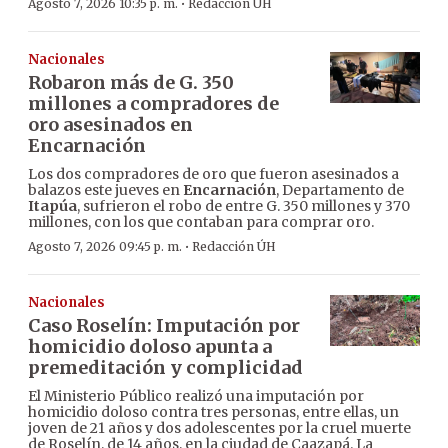
·
Agosto 7, 2026 10:35 p. m.
Redacción ÚH
Nacionales
Robaron más de G. 350
millones a compradores de
oro asesinados en
Encarnación
Los dos compradores de oro que fueron asesinados a
balazos este jueves en
Encarnación
, Departamento de
Itapúa
, sufrieron el robo de entre G. 350 millones y 370
millones, con los que contaban para comprar oro.
·
Agosto 7, 2026 09:45 p. m.
Redacción ÚH
Nacionales
Caso Roselín: Imputación por
homicidio doloso apunta a
premeditación y complicidad
El Ministerio Público realizó una imputación por
homicidio doloso contra tres personas, entre ellas, un
joven de 21 años y dos adolescentes por la cruel muerte
de Roselín, de 14 años, en la ciudad de Caazapá. La