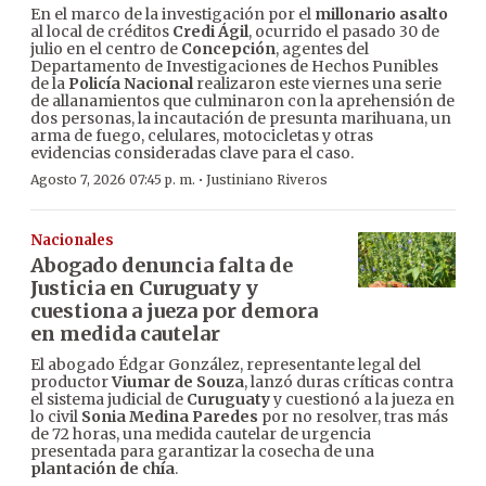
En el marco de la investigación por el
millonario asalto
al local de créditos
Credi Ágil
, ocurrido el pasado 30 de
julio en el centro de
Concepción
, agentes del
Departamento de Investigaciones de Hechos Punibles
de la
Policía Nacional
realizaron este viernes una serie
de allanamientos que culminaron con la aprehensión de
dos personas, la incautación de presunta marihuana, un
arma de fuego, celulares, motocicletas y otras
evidencias consideradas clave para el caso.
·
Agosto 7, 2026 07:45 p. m.
Justiniano Riveros
Nacionales
Abogado denuncia falta de
Justicia en Curuguaty y
cuestiona a jueza por demora
en medida cautelar
El abogado Édgar González, representante legal del
productor
Viumar de Souza
, lanzó duras críticas contra
el sistema judicial de
Curuguaty
y cuestionó a la jueza en
lo civil
Sonia Medina Paredes
por no resolver, tras más
de 72 horas, una medida cautelar de urgencia
presentada para garantizar la cosecha de una
plantación de chía
.