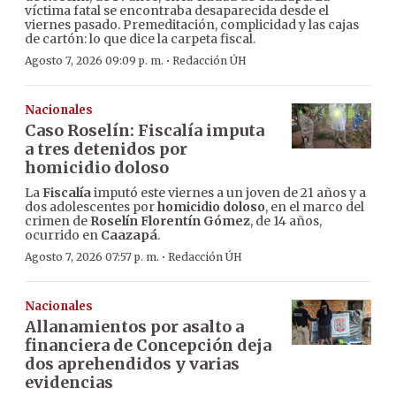
víctima fatal se encontraba desaparecida desde el
viernes pasado. Premeditación, complicidad y las cajas
de cartón: lo que dice la carpeta fiscal.
·
Agosto 7, 2026 09:09 p. m.
Redacción ÚH
Nacionales
Caso Roselín: Fiscalía imputa
a tres detenidos por
homicidio doloso
La
Fiscalía
imputó este viernes a un joven de 21 años y a
dos adolescentes por
homicidio doloso
, en el marco del
crimen de
Roselín Florentín Gómez
, de 14 años,
ocurrido en
Caazapá
.
·
Agosto 7, 2026 07:57 p. m.
Redacción ÚH
Nacionales
Allanamientos por asalto a
financiera de Concepción deja
dos aprehendidos y varias
evidencias