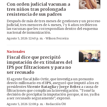
Con orden judicial vacunan a
tres niños tras prolongada
resistencia de sus padres
Después de más de tres meses de gestiones y un proceso
judicial, tres menores de 4 meses, 7 y 8 años recibieron
las vacunas que les correspondían dentro del esquema
nacional de inmunización.
·
Agosto 5, 2026 12:40 p. m.
Wilson Ferreira
Nacionales
Fiscal dice que precipitó
imputación de ex titulares del
IPS por filtraciones y para no
ser recusado
El agente fiscal Julio Ortiz, que investiga un presunto
desvío millonario en el
IPS
, aseguró que imputó a los ex
presidentes
Vicente Bataglia
y
Jorge Brítez
a causa de
filtraciones que complican la investigación. “Tomé la
decisión de precipitar la imputación porque, si no, ya iba
a ser recusado seguramente”, expresó.
·
Agosto 5, 2026 12:08 p. m.
Redacción ÚH