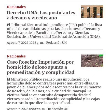
Nacionales
Derecho UNA: Los postulantes
a decano y vicedecano
El Tribunal Electoral Independiente (TEI) publicó la lista
oficial de candidaturas para las elecciones de Decano y
Vicedecano de la Facultad de Derecho y Ciencias
Sociales de la Universidad Nacional de Asunción (UNA).
·
Agosto 7, 2026 10:35 p. m.
Redacción ÚH
Nacionales
Caso Roselín: Imputación por
homicidio doloso apunta a
premeditación y complicidad
El Ministerio Público realizó una imputación por
homicidio doloso contra tres personas, entre ellas, un
joven de 21 años y dos adolescentes por la cruel muerte
de Roselín, de 14 años, en la ciudad de Caazapá. La
víctima fatal se encontraba desaparecida desde el
viernes pasado. Premeditación, complicidad y las cajas
de cartón: lo que dice la carpeta fiscal.
·
Agosto 7, 2026 09:09 p. m.
Redacción ÚH