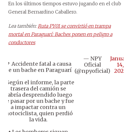
En los últimos tiempos estuvo jugando en el club
General Bernardino Caballero.
Lea también:
Ruta PY01 se convirtió en trampa
mortal en Paraguarí: Baches ponen en peligro a
conductores
— NPY
January
📌 Accidente fatal a causa
Oficial
14,
de un bache en Paraguarí
(@npyoficial)
2025
♦️ Según el informe, la parte
trasera del camión se
habría desprendido luego
de pasar por un bache y fue
a impactar contra un
motociclista, quien perdió
la vida.
♦️ Los bomberos siguen