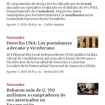
El cargamento de droga fue localizado por la
Senad
,
durante un operativo realizado en el distrito de Yvy Pytã,
Departamento de
Canindeyú
. Según los datos
manejados por los intervinientes, la
marihuana
sería
trasladada hacia territorio brasileño.
·
Agosto 7, 2026 10:41 p. m.
Carlos Aquino
Nacionales
Derecho UNA: Los postulantes
a decano y vicedecano
El Tribunal Electoral Independiente (TEI) publicó la lista
oficial de candidaturas para las elecciones de Decano y
Vicedecano de la Facultad de Derecho y Ciencias
Sociales de la Universidad Nacional de Asunción (UNA).
·
Agosto 7, 2026 10:35 p. m.
Redacción ÚH
Nacionales
Robaron más de G. 350
millones a compradores de
oro asesinados en
Encarnación