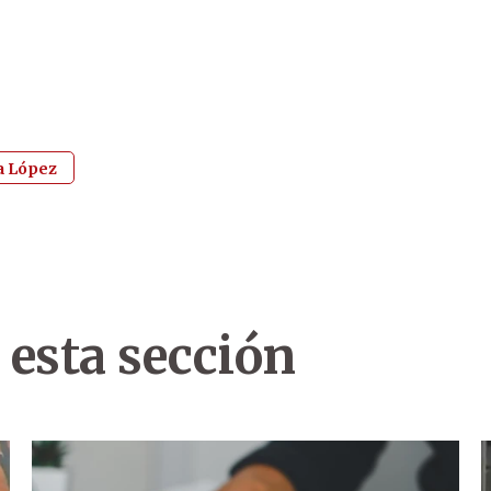
a López
 esta sección