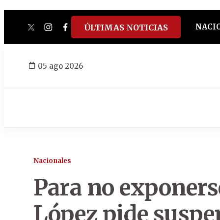
NACI
ÚLTIMAS NOTICIAS
twitter
instagram
facebook
tiktok
youtube
spotify
05 ago 2026
Nacionales
Para no exponerse
López pide suspe