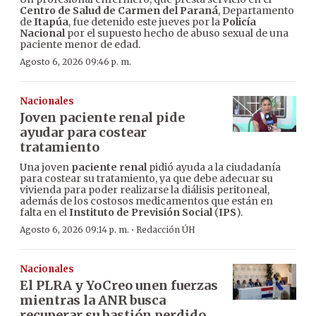
Centro de Salud de Carmen del Paraná
, Departamento
de
Itapúa
, fue detenido este jueves por la
Policía
Nacional
por el supuesto hecho de abuso sexual de una
paciente menor de edad.
Agosto 6, 2026 09:46 p. m.
Nacionales
Joven paciente renal pide
ayudar para costear
tratamiento
Una joven
paciente renal
pidió ayuda a la ciudadanía
para costear su tratamiento, ya que debe adecuar su
vivienda para poder realizarse la diálisis peritoneal,
además de los costosos medicamentos que están en
falta en el
Instituto de Previsión Social
(
IPS
).
·
Agosto 6, 2026 09:14 p. m.
Redacción ÚH
Nacionales
El PLRA y YoCreo unen fuerzas
mientras la ANR busca
recuperar su bastión perdido