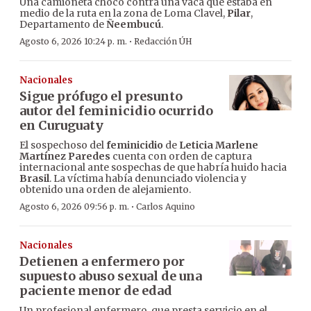
Una camioneta chocó contra una vaca que estaba en
medio de la ruta en la zona de Loma Clavel,
Pilar
,
Departamento de
Ñeembucú
.
·
Agosto 6, 2026 10:24 p. m.
Redacción ÚH
Nacionales
Sigue prófugo el presunto
autor del feminicidio ocurrido
en Curuguaty
El sospechoso del
feminicidio
de
Leticia Marlene
Martínez Paredes
cuenta con orden de captura
internacional ante sospechas de que habría huido hacia
Brasil
. La víctima había denunciado violencia y
obtenido una orden de alejamiento.
·
Agosto 6, 2026 09:56 p. m.
Carlos Aquino
Nacionales
Detienen a enfermero por
supuesto abuso sexual de una
paciente menor de edad
Un profesional enfermero, que presta servicio en el