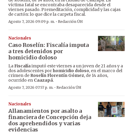
de Roselín, de 14 años, en la ciudad de Caazapá. La
víctima fatal se encontraba desaparecida desde el
viernes pasado. Premeditación, complicidad y las cajas
de cartón: lo que dice la carpeta fiscal.
·
Agosto 7, 2026 09:09 p. m.
Redacción ÚH
Nacionales
Caso Roselín: Fiscalía imputa
a tres detenidos por
homicidio doloso
La
Fiscalía
imputó este viernes a un joven de 21 años y a
dos adolescentes por
homicidio doloso
, en el marco del
crimen de
Roselín Florentín Gómez
, de 14 años,
ocurrido en
Caazapá
.
·
Agosto 7, 2026 07:57 p. m.
Redacción ÚH
Nacionales
Allanamientos por asalto a
financiera de Concepción deja
dos aprehendidos y varias
evidencias