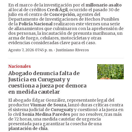
En el marco de la investigación por el
millonario asalto
al local de créditos
Credi Ágil
, ocurrido el pasado 30 de
julio en el centro de
Concepción
, agentes del
Departamento de Investigaciones de Hechos Punibles
de la
Policía Nacional
realizaron este viernes una serie
de allanamientos que culminaron con la aprehensión de
dos personas, la incautación de presunta marihuana, un
arma de fuego, celulares, motocicletas y otras
evidencias consideradas clave para el caso.
·
Agosto 7, 2026 07:45 p. m.
Justiniano Riveros
Nacionales
Abogado denuncia falta de
Justicia en Curuguaty y
cuestiona a jueza por demora
en medida cautelar
El abogado Édgar González, representante legal del
productor
Viumar de Souza
, lanzó duras críticas contra
el sistema judicial de
Curuguaty
y cuestionó a la jueza en
lo civil
Sonia Medina Paredes
por no resolver, tras más
de 72 horas, una medida cautelar de urgencia
presentada para garantizar la cosecha de una
plantación de chía
.