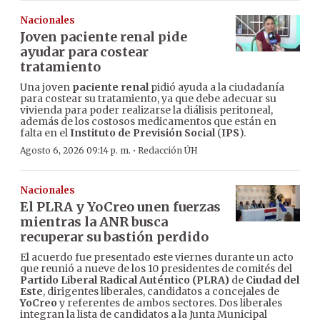
Nacionales
Joven paciente renal pide
ayudar para costear
tratamiento
Una joven
paciente renal
pidió ayuda a la ciudadanía
para costear su tratamiento, ya que debe adecuar su
vivienda para poder realizarse la diálisis peritoneal,
además de los costosos medicamentos que están en
falta en el
Instituto de Previsión Social
(
IPS
).
·
Agosto 6, 2026 09:14 p. m.
Redacción ÚH
Nacionales
El PLRA y YoCreo unen fuerzas
mientras la ANR busca
recuperar su bastión perdido
El acuerdo fue presentado este viernes durante un acto
que reunió a nueve de los 10 presidentes de comités del
Partido Liberal Radical Auténtico (PLRA)
de
Ciudad del
Este
, dirigentes liberales, candidatos a concejales de
YoCreo
y referentes de ambos sectores. Dos liberales
integran la lista de candidatos a la Junta Municipal