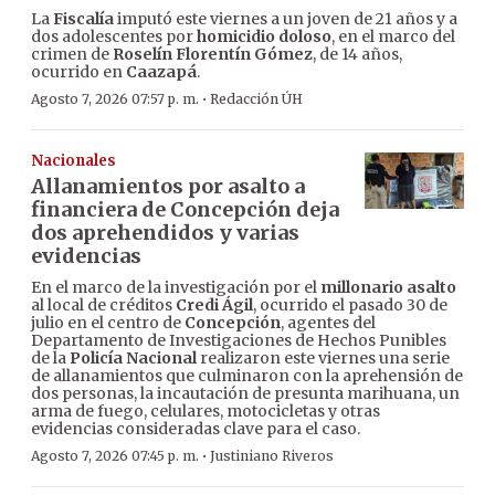
La
Fiscalía
imputó este viernes a un joven de 21 años y a
dos adolescentes por
homicidio doloso
, en el marco del
crimen de
Roselín Florentín Gómez
, de 14 años,
ocurrido en
Caazapá
.
·
Agosto 7, 2026 07:57 p. m.
Redacción ÚH
Nacionales
Allanamientos por asalto a
financiera de Concepción deja
dos aprehendidos y varias
evidencias
En el marco de la investigación por el
millonario asalto
al local de créditos
Credi Ágil
, ocurrido el pasado 30 de
julio en el centro de
Concepción
, agentes del
Departamento de Investigaciones de Hechos Punibles
de la
Policía Nacional
realizaron este viernes una serie
de allanamientos que culminaron con la aprehensión de
dos personas, la incautación de presunta marihuana, un
arma de fuego, celulares, motocicletas y otras
evidencias consideradas clave para el caso.
·
Agosto 7, 2026 07:45 p. m.
Justiniano Riveros