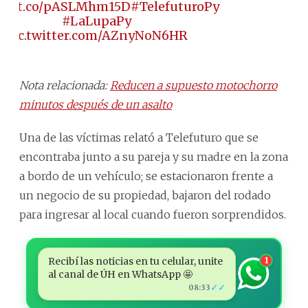
ps://t.co/pASLMhm15D
#TelefuturoPy
#LaLupaPy
pic.twitter.com/AZnyNoN6HR
Nota relacionada:
Reducen a supuesto motochorro
minutos después de un asalto
Una de las víctimas relató a Telefuturo que se
encontraba junto a su pareja y su madre en la zona
a bordo de un vehículo; se estacionaron frente a
un negocio de su propiedad, bajaron del rodado
para ingresar al local cuando fueron sorprendidos.
Recibí las noticias en tu celular, unite
1
al canal de ÚH en WhatsApp 🤩
✓✓
08:33