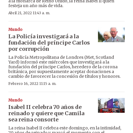
a la monarca de Reino Unido, la reina Isabel II quien
festeja un año más de vida.
Abril 21, 2022 11:43 a. m.
Mundo
La Policía investigará a la
fundación del príncipe Carlos
por corrupción
La Policía Metropolitana de Londres (Met, Scotland
Yard) informó este miércoles que investigará a la
fundación del príncipe Carlos, heredero de la corona
británica, por supuestamente aceptar donaciones a
cambio de favorecer la concesión de títulos y honores.
Febrero 16, 2022 11:15 a. m.
Mundo
Isabel II celebra 70 años de
reinado y quiere que Camila
sea reina consorte
La reina Isabel II celebra este domingo, en la intimidad,
70 años de reinado y marcó el momento con el