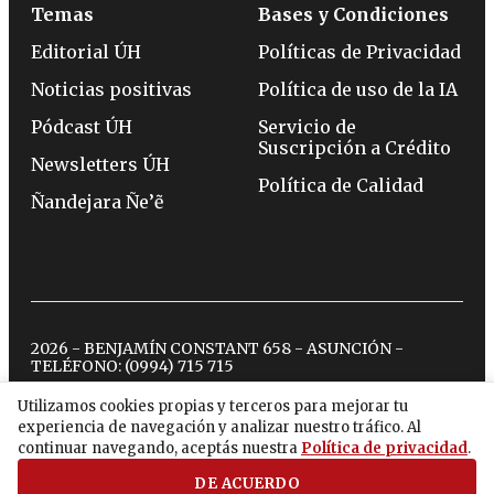
Temas
Bases y Condiciones
Editorial ÚH
Políticas de Privacidad
Noticias positivas
Política de uso de la IA
Pódcast ÚH
Servicio de
Suscripción a Crédito
Newsletters ÚH
Política de Calidad
Ñandejara Ñe’ẽ
2026 - BENJAMÍN CONSTANT 658 - ASUNCIÓN -
TELÉFONO:
(0994) 715 715
Utilizamos cookies propias y terceros para mejorar tu
experiencia de navegación y analizar nuestro tráfico. Al
twitter
instagram
facebook
tiktok
youtube
spotify
continuar navegando, aceptás nuestra
Política de privacidad
.
DE ACUERDO