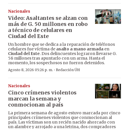
Nacionales
Video: Asaltantes se alzan con
más de G. 50 millones en robo
a técnico de celulares en
Ciudad del Este
Un hombre que se dedica a la reparación de teléfonos
celulares fue víctima de
asalto a mano armada
en
Ciudad del Este
. Dos delincuentes lograron llevarse G.
58 millones tras apuntarlo con un arma. Hasta el
momento, los sospechosos no fueron detenidos.
·
Agosto 8, 2026 05:26 p. m.
Redacción ÚH
Nacionales
Cinco crímenes violentos
marcan la semana y
conmocionan al país
La primera semana de agosto estuvo marcada por cinco
principales crímenes violentos que conmocionan al
país. Las víctimas son un recién nacido ahorcado con
un alambre y arrojado a una letrina, dos compradores