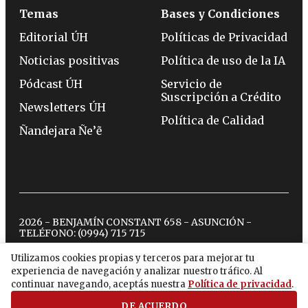
Temas
Bases y Condiciones
Editorial ÚH
Políticas de Privacidad
Noticias positivas
Política de uso de la IA
Pódcast ÚH
Servicio de
Suscripción a Crédito
Newsletters ÚH
Política de Calidad
Ñandejara Ñe’ẽ
2026 - BENJAMÍN CONSTANT 658 - ASUNCIÓN -
TELÉFONO:
(0994) 715 715
Utilizamos cookies propias y terceros para mejorar tu
experiencia de navegación y analizar nuestro tráfico. Al
twitter
instagram
facebook
tiktok
youtube
spotify
continuar navegando, aceptás nuestra
Política de privacidad
.
DE ACUERDO