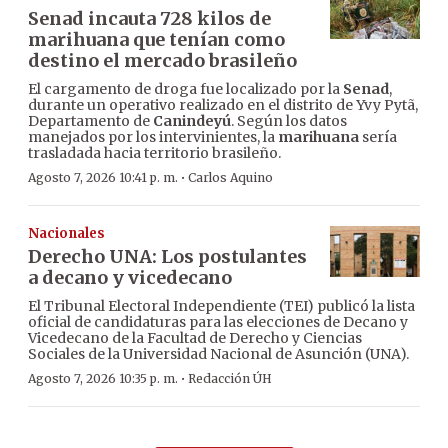
Senad incauta 728 kilos de
marihuana que tenían como
destino el mercado brasileño
El cargamento de droga fue localizado por la
Senad
,
durante un operativo realizado en el distrito de Yvy Pytã,
Departamento de
Canindeyú
. Según los datos
manejados por los intervinientes, la
marihuana
sería
trasladada hacia territorio brasileño.
·
Agosto 7, 2026 10:41 p. m.
Carlos Aquino
Nacionales
Derecho UNA: Los postulantes
a decano y vicedecano
El Tribunal Electoral Independiente (TEI) publicó la lista
oficial de candidaturas para las elecciones de Decano y
Vicedecano de la Facultad de Derecho y Ciencias
Sociales de la Universidad Nacional de Asunción (UNA).
·
Agosto 7, 2026 10:35 p. m.
Redacción ÚH