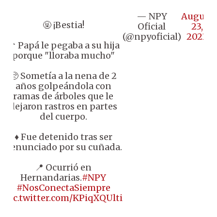
— NPY
August
🤬 ¡Bestia!
Oficial
23,
(@npyoficial)
2023
📌 Papá le pegaba a su hija
porque "lloraba mucho"
🥺 Sometía a la nena de 2
años golpeándola con
ramas de árboles que le
dejaron rastros en partes
del cuerpo.
♦️ Fue detenido tras ser
denunciado por su cuñada.
📍 Ocurrió en
Hernandarias.
#NPY
#NosConectaSiempre
pic.twitter.com/KPiqXQUlti