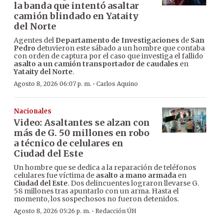
la banda que intentó asaltar
camión blindado en Yataity
del Norte
Agentes del
Departamento de Investigaciones
de
San
Pedro
detuvieron este sábado a un hombre que contaba
con orden de captura por el caso que investiga el fallido
asalto a un camión transportador de caudales
en
Yataity del Norte
.
·
Agosto 8, 2026 06:07 p. m.
Carlos Aquino
Nacionales
Video: Asaltantes se alzan con
más de G. 50 millones en robo
a técnico de celulares en
Ciudad del Este
Un hombre que se dedica a la reparación de teléfonos
celulares fue víctima de
asalto a mano armada
en
Ciudad del Este
. Dos delincuentes lograron llevarse G.
58 millones tras apuntarlo con un arma. Hasta el
momento, los sospechosos no fueron detenidos.
·
Agosto 8, 2026 05:26 p. m.
Redacción ÚH